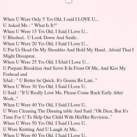
When U Were Only 5 Yrs Old, I said I LOVE U...
U Asked Me : " What Is It?"
When U Were 15 Yrs Old, I Said I Love U...
U Blushed.. U Look Down And Smile..
When U Were 20 Yrs Old, I Said I Love U...
U Put Ur Head On My Shoulder And Hold My Hand.. Afraid That I
Might Dissapear..
When U Were 25 Yrs Old, I SAid I Love U...
U Prepare Breakfast And Serve It In Front Of Me, And Kiss My
Forhead and
SAid : " U Better be Quick. It's Gonna Be Late.."
When U Were 30 Yrs Old, I Said I Love U..
U Said : "If U Really Love Me, Please Come Back Early After
Work.."
When U Were 40 Yrs Old, I Said I Love U..
U Were Cleaning The Dinning table And Said :"Ok Dear, But It's
Time For U To Help Our Child With His/Her Revision.."
When U Were 50 Yrs Old. I Said I Love U..
U Were Knitting And U Laugh At Me..
When U Were 60 Yrs Old. I Said I Love U..