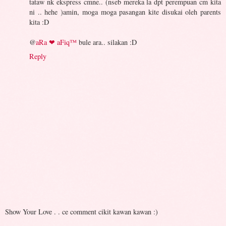
tataw nk ekspress cmne.. (nseb mereka la dpt perempuan cm kita
ni .. hehe )amin, moga moga pasangan kite disukai oleh parents
kita :D
@
aRa ❤ aFiq™
bule ara.. silakan :D
Reply
Show Your Love . . ce comment cikit kawan kawan :)