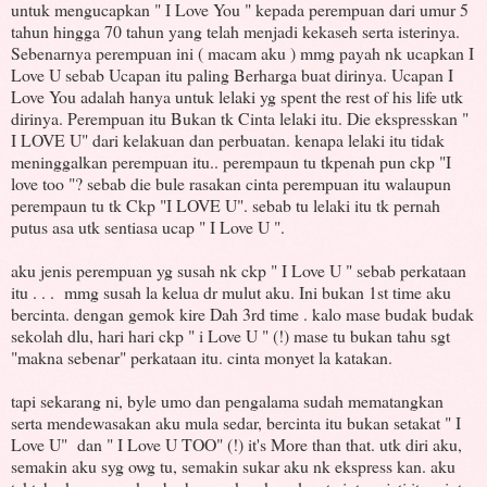
untuk mengucapkan " I Love You " kepada perempuan dari umur 5
tahun hingga 70 tahun yang telah menjadi kekaseh serta isterinya.
Sebenarnya perempuan ini ( macam aku ) mmg payah nk ucapkan I
Love U sebab Ucapan itu paling Berharga buat dirinya. Ucapan I
Love You adalah hanya untuk lelaki yg spent the rest of his life utk
dirinya. Perempuan itu Bukan tk Cinta lelaki itu. Die ekspresskan "
I LOVE U" dari kelakuan dan perbuatan. kenapa lelaki itu tidak
meninggalkan perempuan itu.. perempaun tu tkpenah pun ckp "I
love too "? sebab die bule rasakan cinta perempuan itu walaupun
perempaun tu tk Ckp "I LOVE U". sebab tu lelaki itu tk pernah
putus asa utk sentiasa ucap " I Love U ".
aku jenis perempuan yg susah nk ckp " I Love U " sebab perkataan
itu . . . mmg susah la kelua dr mulut aku. Ini bukan 1st time aku
bercinta. dengan gemok kire Dah 3rd time . kalo mase budak budak
sekolah dlu, hari hari ckp " i Love U " (!) mase tu bukan tahu sgt
"makna sebenar" perkataan itu. cinta monyet la katakan.
tapi sekarang ni, byle umo dan pengalama sudah mematangkan
serta mendewasakan aku mula sedar, bercinta itu bukan setakat " I
Love U" dan " I Love U TOO" (!) it's More than that. utk diri aku,
semakin aku syg owg tu, semakin sukar aku nk ekspress kan. aku