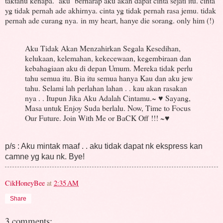
taktahu kenapa. aku berharap aku akan dapat cinta sejati itu. cinta
yg tidak pernah ade akhirnya. cinta yg tidak pernah rasa jemu. tidak
pernah ade curang nya. in my heart, hanye die sorang. only him (!)
Aku Tidak Akan Menzahirkan Segala Kesedihan,
kelukaan, kelemahan, kekecewaan, kegembiraan dan
kebahagiaan aku di depan Umum. Mereka tidak perlu
tahu semua itu. Bia itu semua hanya Kau dan aku jew
tahu. Selami lah perlahan lahan . . kau akan rasakan
nya . . Itupun Jika Aku Adalah Cintamu.~ ♥ Sayang,
Masa untuk Enjoy Suda berlalu. Now, Time to Focus
Our Future. Join With Me or BaCK Off !!! ~♥
p/s : Aku mintak maaf . . aku tidak dapat nk ekspress kan
camne yg kau nk. Bye!
CikHoneyBee
at
2:35 AM
Share
3 comments: