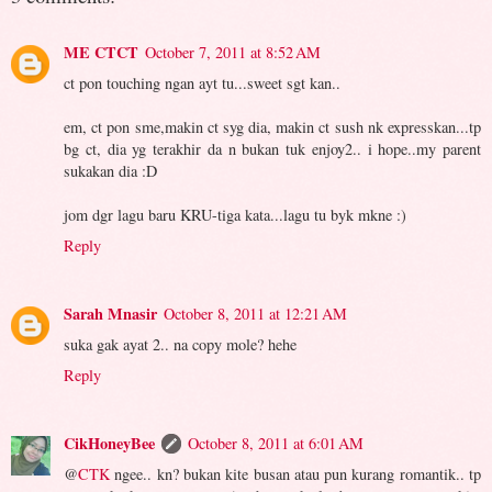
ME CTCT
October 7, 2011 at 8:52 AM
ct pon touching ngan ayt tu...sweet sgt kan..
em, ct pon sme,makin ct syg dia, makin ct sush nk expresskan...tp
bg ct, dia yg terakhir da n bukan tuk enjoy2.. i hope..my parent
sukakan dia :D
jom dgr lagu baru KRU-tiga kata...lagu tu byk mkne :)
Reply
Sarah Mnasir
October 8, 2011 at 12:21 AM
suka gak ayat 2.. na copy mole? hehe
Reply
CikHoneyBee
October 8, 2011 at 6:01 AM
@
CTK
ngee.. kn? bukan kite busan atau pun kurang romantik.. tp