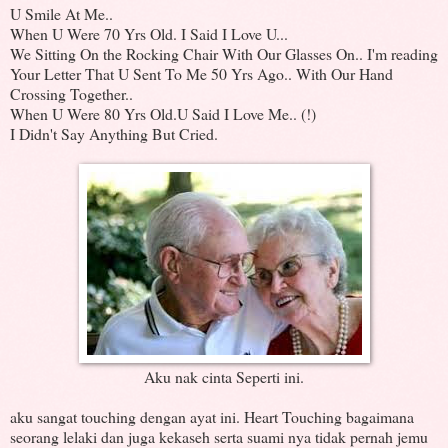
U Smile At Me..
When U Were 70 Yrs Old. I Said I Love U...
We Sitting On the Rocking Chair With Our Glasses On.. I'm reading
Your Letter That U Sent To Me 50 Yrs Ago.. With Our Hand
Crossing Together..
When U Were 80 Yrs Old.U Said I Love Me.. (!)
I Didn't Say Anything But Cried.
Aku nak cinta Seperti ini.
aku sangat touching dengan ayat ini. Heart Touching bagaimana
seorang lelaki dan juga kekaseh serta suami nya tidak pernah jemu